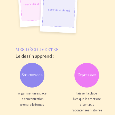
musée, dessin poule
spectacle vivant
MES DÉCOUVERTES
Le dessin apprend :
Structuration
Expression
organiser un espace
laisser la place
la concentration
à ce que les mots ne
prendre le temps
disent pas
raconter ses histoires