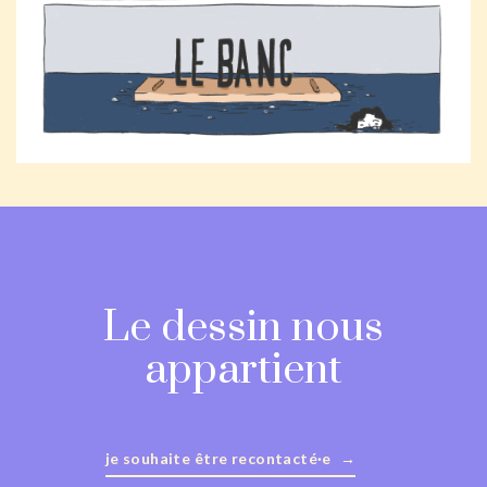
Le dessin nous
appartient
je souhaite être recontacté·e